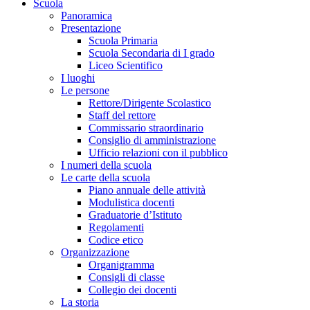
Scuola
Panoramica
Presentazione
Scuola Primaria
Scuola Secondaria di I grado
Liceo Scientifico
I luoghi
Le persone
Rettore/Dirigente Scolastico
Staff del rettore
Commissario straordinario
Consiglio di amministrazione
Ufficio relazioni con il pubblico
I numeri della scuola
Le carte della scuola
Piano annuale delle attività
Modulistica docenti
Graduatorie d’Istituto
Regolamenti
Codice etico
Organizzazione
Organigramma
Consigli di classe
Collegio dei docenti
La storia