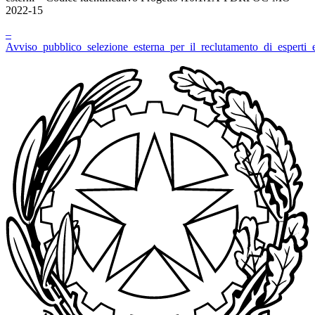
2022-15
–
Avviso_pubblico_selezione_esterna_per_il_reclutamento_di_esperti_e