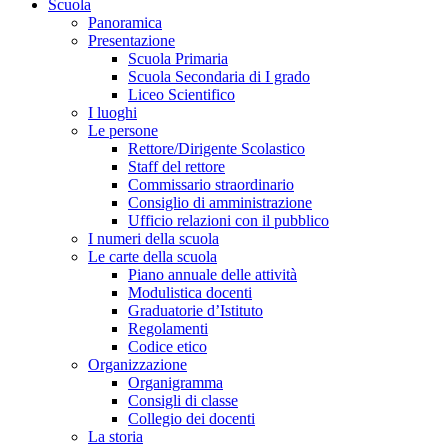
Scuola
Panoramica
Presentazione
Scuola Primaria
Scuola Secondaria di I grado
Liceo Scientifico
I luoghi
Le persone
Rettore/Dirigente Scolastico
Staff del rettore
Commissario straordinario
Consiglio di amministrazione
Ufficio relazioni con il pubblico
I numeri della scuola
Le carte della scuola
Piano annuale delle attività
Modulistica docenti
Graduatorie d’Istituto
Regolamenti
Codice etico
Organizzazione
Organigramma
Consigli di classe
Collegio dei docenti
La storia