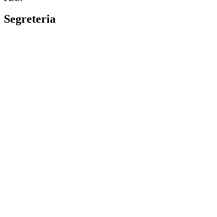
Segreteria
La segreteria
Calendario scolastico
Albo fornitori
Amministrazione Trasparente
Privacy Policy