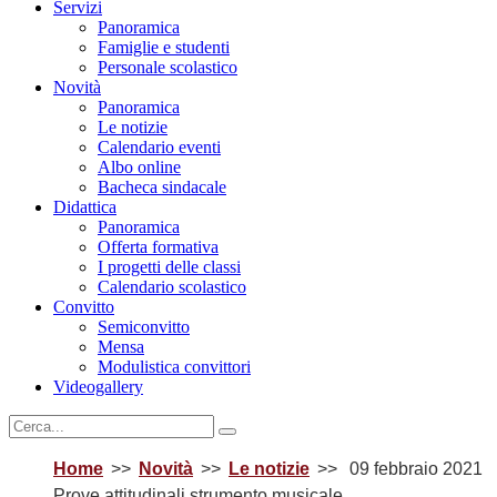
Servizi
Panoramica
Famiglie e studenti
Personale scolastico
Novità
Panoramica
Le notizie
Calendario eventi
Albo online
Bacheca sindacale
Didattica
Panoramica
Offerta formativa
I progetti delle classi
Calendario scolastico
Convitto
Semiconvitto
Mensa
Modulistica convittori
Videogallery
Home
Novità
Le notizie
09 febbraio 2021
Prove attitudinali strumento musicale