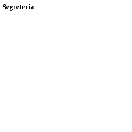
Segreteria
La segreteria
Calendario scolastico
Albo fornitori
Amministrazione Trasparente
Privacy Policy