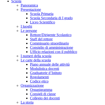
Scuola
Panoramica
Presentazione
Scuola Primaria
Scuola Secondaria di I grado
Liceo Scientifico
I luoghi
Le persone
Rettore/Dirigente Scolastico
Staff del rettore
Commissario straordinario
Consiglio di amministrazione
Ufficio relazioni con il pubblico
I numeri della scuola
Le carte della scuola
Piano annuale delle attività
Modulistica docenti
Graduatorie d’Istituto
Regolamenti
Codice etico
Organizzazione
Organigramma
Consigli di classe
Collegio dei docenti
La storia