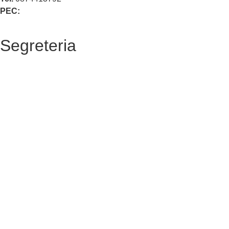
PEC:
cbvc01000g@pec.istruzione.it
Segreteria
La segreteria
Calendario scolastico
Albo fornitori
Amministrazione Trasparente