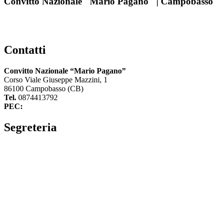
Convitto Nazionale "Mario Pagano" | Campobasso
Contatti
Convitto Nazionale “Mario Pagano”
Corso Viale Giuseppe Mazzini, 1
86100 Campobasso (CB)
Tel.
0874413792
PEC:
cbvc01000g@pec.istruzione.it
Segreteria
La segreteria
Calendario scolastico
Albo fornitori
Amministrazione Trasparente