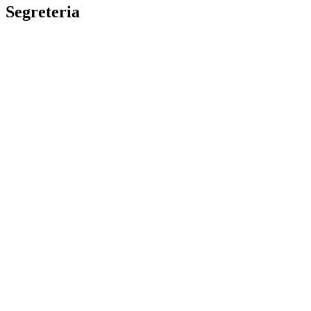
Segreteria
La segreteria
Calendario scolastico
Albo fornitori
Amministrazione Trasparente
Privacy Policy
Dichiarazione di accessibilità