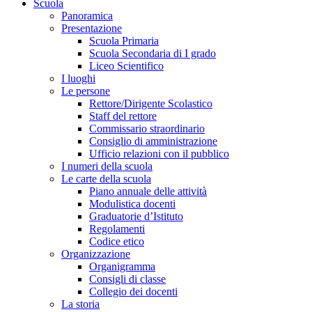
Scuola
Panoramica
Presentazione
Scuola Primaria
Scuola Secondaria di I grado
Liceo Scientifico
I luoghi
Le persone
Rettore/Dirigente Scolastico
Staff del rettore
Commissario straordinario
Consiglio di amministrazione
Ufficio relazioni con il pubblico
I numeri della scuola
Le carte della scuola
Piano annuale delle attività
Modulistica docenti
Graduatorie d’Istituto
Regolamenti
Codice etico
Organizzazione
Organigramma
Consigli di classe
Collegio dei docenti
La storia