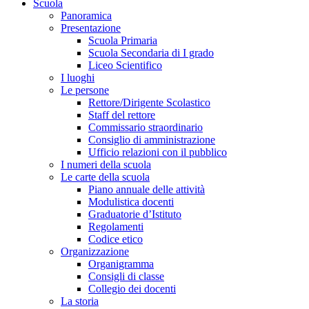
Scuola
Panoramica
Presentazione
Scuola Primaria
Scuola Secondaria di I grado
Liceo Scientifico
I luoghi
Le persone
Rettore/Dirigente Scolastico
Staff del rettore
Commissario straordinario
Consiglio di amministrazione
Ufficio relazioni con il pubblico
I numeri della scuola
Le carte della scuola
Piano annuale delle attività
Modulistica docenti
Graduatorie d’Istituto
Regolamenti
Codice etico
Organizzazione
Organigramma
Consigli di classe
Collegio dei docenti
La storia