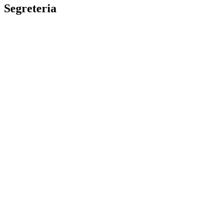
Segreteria
La segreteria
Calendario scolastico
Albo fornitori
Amministrazione Trasparente
Privacy Policy
Dichiarazione di accessibilità