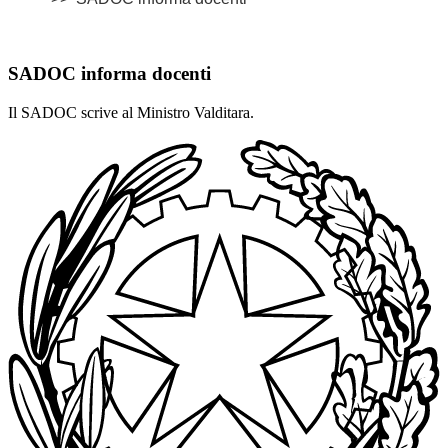
SADOC informa docenti
Il SADOC scrive al Ministro Valditara.