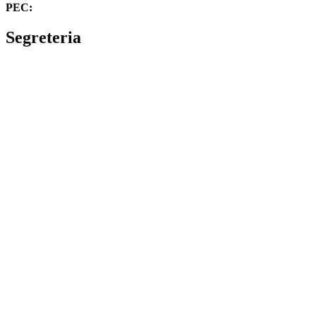
PEC:
cbvc01000g@pec.istruzione.it
Segreteria
La segreteria
Calendario scolastico
Albo fornitori
Amministrazione Trasparente