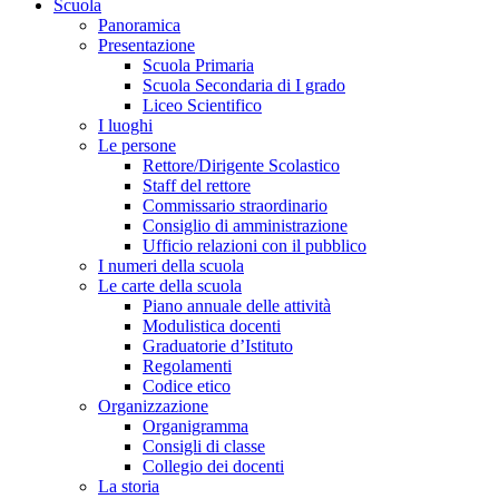
Scuola
Panoramica
Presentazione
Scuola Primaria
Scuola Secondaria di I grado
Liceo Scientifico
I luoghi
Le persone
Rettore/Dirigente Scolastico
Staff del rettore
Commissario straordinario
Consiglio di amministrazione
Ufficio relazioni con il pubblico
I numeri della scuola
Le carte della scuola
Piano annuale delle attività
Modulistica docenti
Graduatorie d’Istituto
Regolamenti
Codice etico
Organizzazione
Organigramma
Consigli di classe
Collegio dei docenti
La storia