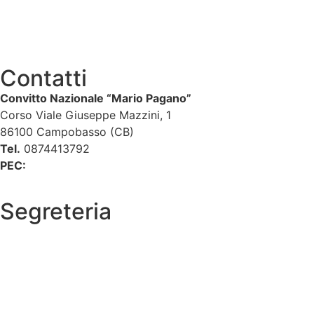
Contatti
Convitto Nazionale “Mario Pagano”
Corso Viale Giuseppe Mazzini, 1
86100 Campobasso (CB)
Tel.
0874413792
PEC:
cbvc01000g@pec.istruzione.it
Segreteria
La segreteria
Calendario scolastico
Albo fornitori
Amministrazione Trasparente