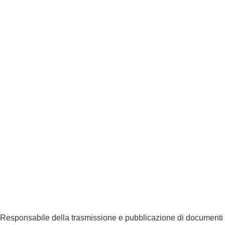
Albo fornitori
Amministrazione Trasparente
Privacy Policy
Dichiarazione di accessibilità
Note legali
Responsabile della trasmissione e pubblicazione di documenti