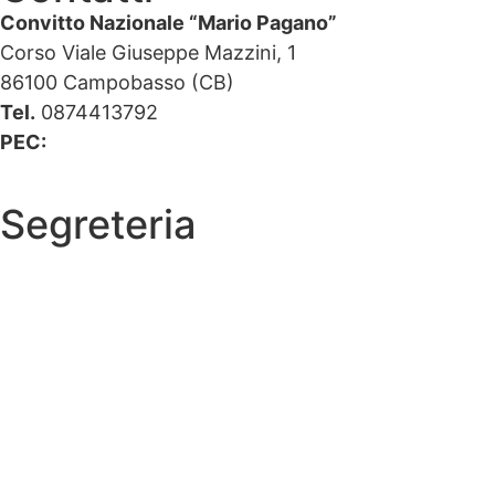
Convitto Nazionale “Mario Pagano”
Corso Viale Giuseppe Mazzini, 1
86100 Campobasso (CB)
Tel.
0874413792
PEC:
cbvc01000g@pec.istruzione.it
Segreteria
La segreteria
Calendario scolastico
Albo fornitori
Amministrazione Trasparente