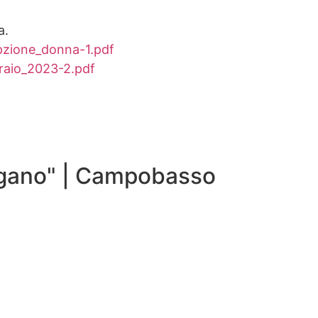
a.
pzione_donna-1.pdf
raio_2023-2.pdf
agano" | Campobasso