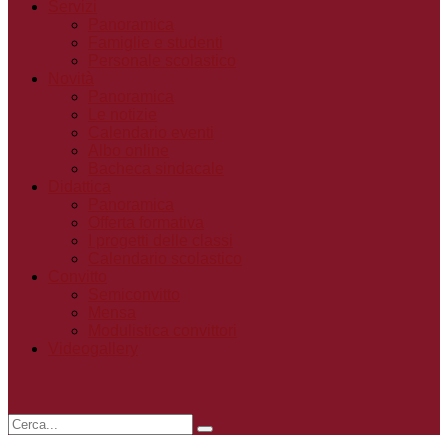
Servizi
Panoramica
Famiglie e studenti
Personale scolastico
Novità
Panoramica
Le notizie
Calendario eventi
Albo online
Bacheca sindacale
Didattica
Panoramica
Offerta formativa
I progetti delle classi
Calendario scolastico
Convitto
Semiconvitto
Mensa
Modulistica convittori
Videogallery