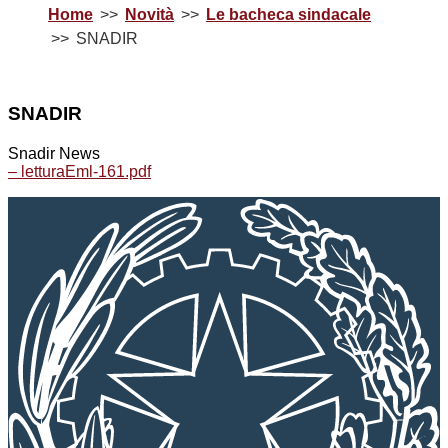
Home
Novità
Le bacheca sindacale
SNADIR
SNADIR
Snadir News
– letturaEml-161.pdf