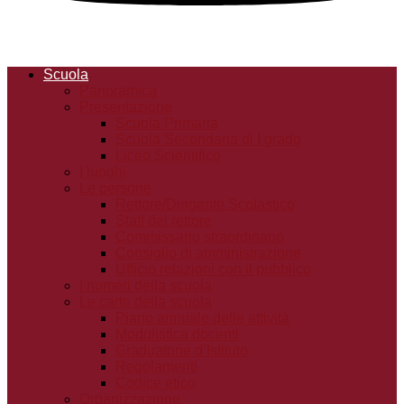
Scuola
Panoramica
Presentazione
Scuola Primaria
Scuola Secondaria di I grado
Liceo Scientifico
I luoghi
Le persone
Rettore/Dirigente Scolastico
Staff del rettore
Commissario straordinario
Consiglio di amministrazione
Ufficio relazioni con il pubblico
I numeri della scuola
Le carte della scuola
Piano annuale delle attività
Modulistica docenti
Graduatorie d’Istituto
Regolamenti
Codice etico
Organizzazione