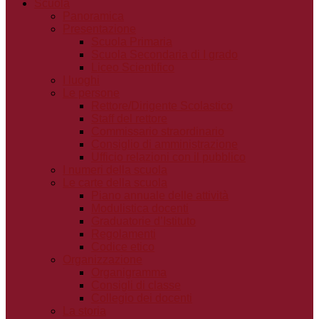
Scuola
Panoramica
Presentazione
Scuola Primaria
Scuola Secondaria di I grado
Liceo Scientifico
I luoghi
Le persone
Rettore/Dirigente Scolastico
Staff del rettore
Commissario straordinario
Consiglio di amministrazione
Ufficio relazioni con il pubblico
I numeri della scuola
Le carte della scuola
Piano annuale delle attività
Modulistica docenti
Graduatorie d’Istituto
Regolamenti
Codice etico
Organizzazione
Organigramma
Consigli di classe
Collegio dei docenti
La storia