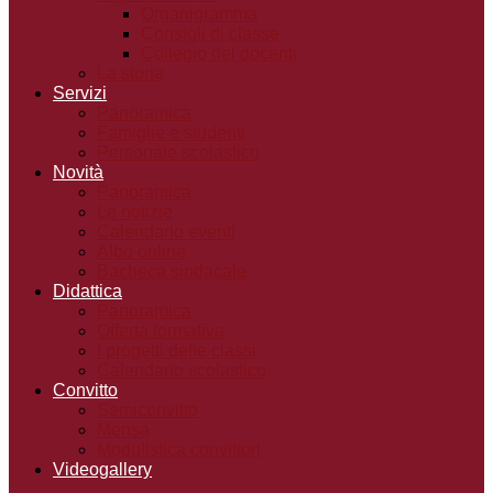
Organigramma
Consigli di classe
Collegio dei docenti
La storia
Servizi
Panoramica
Famiglie e studenti
Personale scolastico
Novità
Panoramica
Le notizie
Calendario eventi
Albo online
Bacheca sindacale
Didattica
Panoramica
Offerta formativa
I progetti delle classi
Calendario scolastico
Convitto
Semiconvitto
Mensa
Modulistica convittori
Videogallery