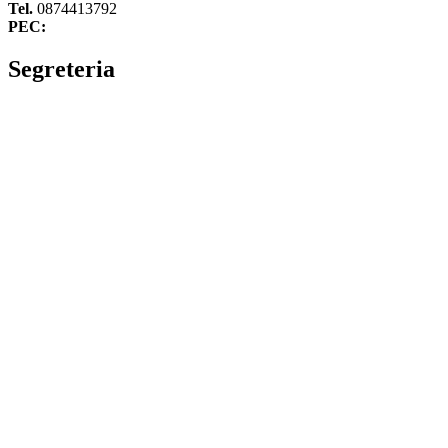
Tel.
0874413792
PEC:
cbvc01000g@pec.istruzione.it
Segreteria
La segreteria
Calendario scolastico
Albo fornitori
Amministrazione Trasparente