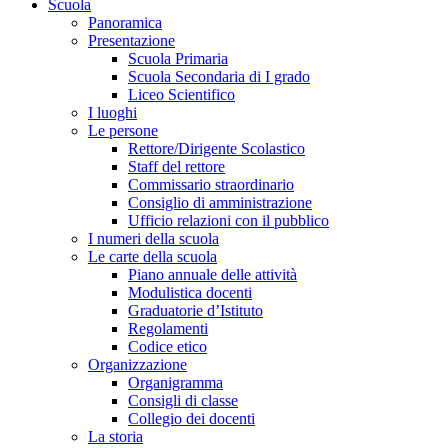
Scuola
Panoramica
Presentazione
Scuola Primaria
Scuola Secondaria di I grado
Liceo Scientifico
I luoghi
Le persone
Rettore/Dirigente Scolastico
Staff del rettore
Commissario straordinario
Consiglio di amministrazione
Ufficio relazioni con il pubblico
I numeri della scuola
Le carte della scuola
Piano annuale delle attività
Modulistica docenti
Graduatorie d’Istituto
Regolamenti
Codice etico
Organizzazione
Organigramma
Consigli di classe
Collegio dei docenti
La storia