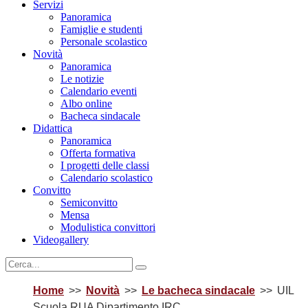
Servizi
Panoramica
Famiglie e studenti
Personale scolastico
Novità
Panoramica
Le notizie
Calendario eventi
Albo online
Bacheca sindacale
Didattica
Panoramica
Offerta formativa
I progetti delle classi
Calendario scolastico
Convitto
Semiconvitto
Mensa
Modulistica convittori
Videogallery
Home
Novità
Le bacheca sindacale
UIL
Scuola RUA Dipartimento IRC