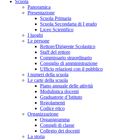
Scuola
Panoramica
Presentazione
Scuola Primaria
Scuola Secondaria di I grado
Liceo Scientifico
I luoghi
Le persone
Rettore/Dirigente Scolastico
Staff del rettore
Commissario straordinario
Consiglio di amministrazione
Ufficio relazioni con il pubblico
I numeri della scuola
Le carte della scuola
Piano annuale delle attività
Modulistica docenti
Graduatorie d’Istituto
Regolamenti
Codice etico
Organizzazione
Organigramma
Consigli di classe
Collegio dei docenti
La storia