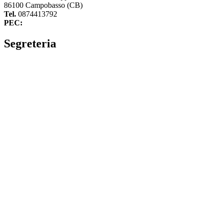
86100 Campobasso (CB)
Tel.
0874413792
PEC:
cbvc01000g@pec.istruzione.it
Segreteria
La segreteria
Calendario scolastico
Albo fornitori
Amministrazione Trasparente