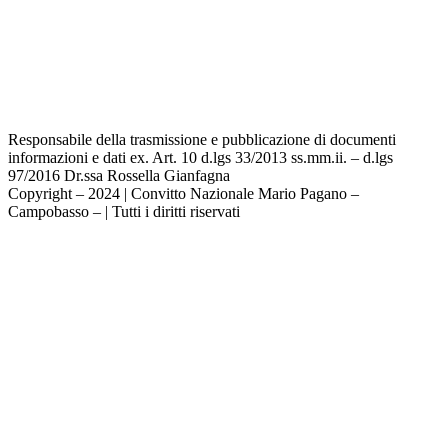
Privacy Policy
Dichiarazione di accessibilità
Note legali
Responsabile della trasmissione e pubblicazione di documenti
informazioni e dati ex. Art. 10 d.lgs 33/2013 ss.mm.ii. – d.lgs
97/2016 Dr.ssa Rossella Gianfagna
Copyright – 2024 | Convitto Nazionale Mario Pagano –
Campobasso – | Tutti i diritti riservati