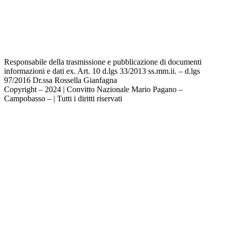
Privacy Policy
Dichiarazione di accessibilità
Note legali
Responsabile della trasmissione e pubblicazione di documenti
informazioni e dati ex. Art. 10 d.lgs 33/2013 ss.mm.ii. – d.lgs
97/2016 Dr.ssa Rossella Gianfagna
Copyright – 2024 | Convitto Nazionale Mario Pagano –
Campobasso – | Tutti i diritti riservati