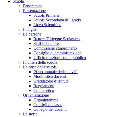
Scuola
Panoramica
Presentazione
Scuola Primaria
Scuola Secondaria di I grado
Liceo Scientifico
I luoghi
Le persone
Rettore/Dirigente Scolastico
Staff del rettore
Commissario straordinario
Consiglio di amministrazione
Ufficio relazioni con il pubblico
I numeri della scuola
Le carte della scuola
Piano annuale delle attività
Modulistica docenti
Graduatorie d’Istituto
Regolamenti
Codice etico
Organizzazione
Organigramma
Consigli di classe
Collegio dei docenti
La storia