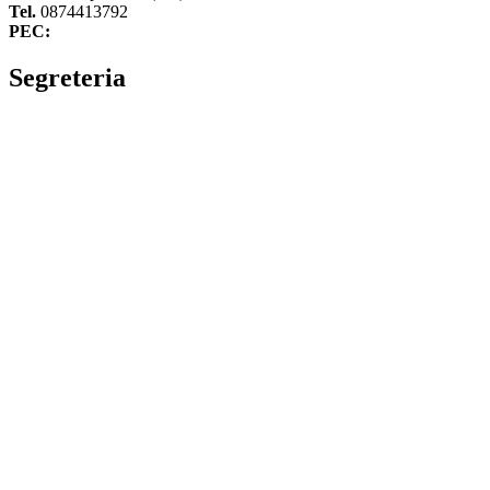
Tel.
0874413792
PEC:
cbvc01000g@pec.istruzione.it
Segreteria
La segreteria
Calendario scolastico
Albo fornitori
Amministrazione Trasparente