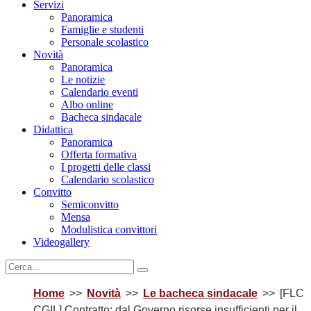
Servizi
Panoramica
Famiglie e studenti
Personale scolastico
Novità
Panoramica
Le notizie
Calendario eventi
Albo online
Bacheca sindacale
Didattica
Panoramica
Offerta formativa
I progetti delle classi
Calendario scolastico
Convitto
Semiconvitto
Mensa
Modulistica convittori
Videogallery
Home
Novità
Le bacheca sindacale
[FLC
CGIL] Contratto: dal Governo risorse insufficienti per il