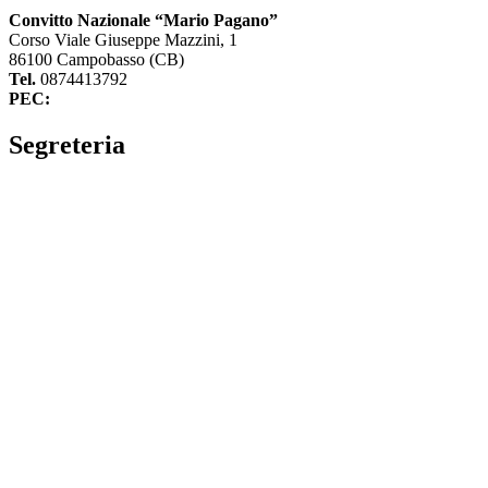
Convitto Nazionale “Mario Pagano”
Corso Viale Giuseppe Mazzini, 1
86100 Campobasso (CB)
Tel.
0874413792
PEC:
cbvc01000g@pec.istruzione.it
Segreteria
La segreteria
Calendario scolastico
Albo fornitori
Amministrazione Trasparente