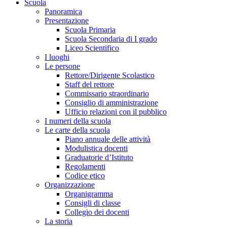
Scuola
Panoramica
Presentazione
Scuola Primaria
Scuola Secondaria di I grado
Liceo Scientifico
I luoghi
Le persone
Rettore/Dirigente Scolastico
Staff del rettore
Commissario straordinario
Consiglio di amministrazione
Ufficio relazioni con il pubblico
I numeri della scuola
Le carte della scuola
Piano annuale delle attività
Modulistica docenti
Graduatorie d’Istituto
Regolamenti
Codice etico
Organizzazione
Organigramma
Consigli di classe
Collegio dei docenti
La storia