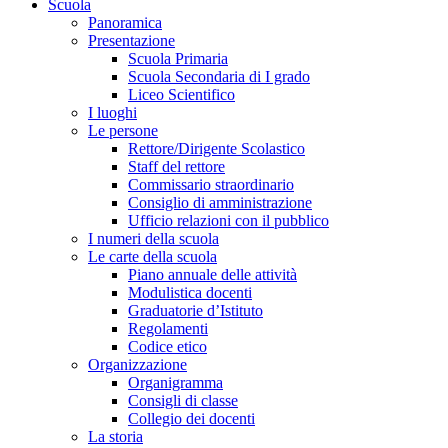
Scuola
Panoramica
Presentazione
Scuola Primaria
Scuola Secondaria di I grado
Liceo Scientifico
I luoghi
Le persone
Rettore/Dirigente Scolastico
Staff del rettore
Commissario straordinario
Consiglio di amministrazione
Ufficio relazioni con il pubblico
I numeri della scuola
Le carte della scuola
Piano annuale delle attività
Modulistica docenti
Graduatorie d’Istituto
Regolamenti
Codice etico
Organizzazione
Organigramma
Consigli di classe
Collegio dei docenti
La storia