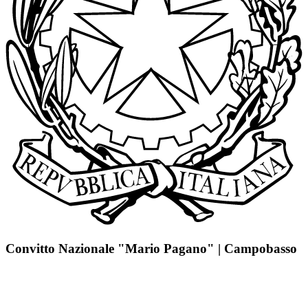
Convitto Nazionale "Mario Pagano" | Campobasso