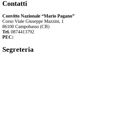
Contatti
Convitto Nazionale “Mario Pagano”
Corso Viale Giuseppe Mazzini, 1
86100 Campobasso (CB)
Tel.
0874413792
PEC:
cbvc01000g@pec.istruzione.it
Segreteria
La segreteria
Calendario scolastico
Albo fornitori
Amministrazione Trasparente