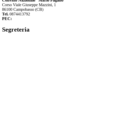
Convitto Nazionale “Mario Pagano”
Corso Viale Giuseppe Mazzini, 1
86100 Campobasso (CB)
Tel.
0874413792
PEC:
cbvc01000g@pec.istruzione.it
Segreteria
La segreteria
Calendario scolastico
Albo fornitori
Amministrazione Trasparente