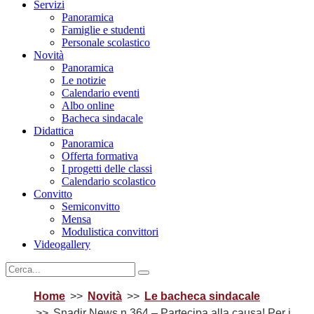
Servizi
Panoramica
Famiglie e studenti
Personale scolastico
Novità
Panoramica
Le notizie
Calendario eventi
Albo online
Bacheca sindacale
Didattica
Panoramica
Offerta formativa
I progetti delle classi
Calendario scolastico
Convitto
Semiconvitto
Mensa
Modulistica convittori
Videogallery
Home
Novità
Le bacheca sindacale
Snadir News n.364 – Partecipa alla causa! Per i