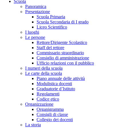
Scuola
Panoramica
Presentazione
Scuola Primaria
Scuola Secondaria di I grado
Liceo Scientifico
I luoghi
Le persone
Rettore/Dirigente Scolastico
Staff del rettore
Commissario straordinario
Consiglio di amministrazione
Ufficio relazioni con il pubblico
I numeri della scuola
Le carte della scuola
Piano annuale delle attività
Modulistica docenti
Graduatorie d’Istituto
Regolamenti
Codice etico
Organizzazione
Organigramma
Consigli di classe
Collegio dei docenti
La storia