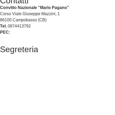
Contatti
Convitto Nazionale “Mario Pagano”
Corso Viale Giuseppe Mazzini, 1
86100 Campobasso (CB)
Tel.
0874413792
PEC:
cbvc01000g@pec.istruzione.it
Segreteria
La segreteria
Calendario scolastico
Albo fornitori
Amministrazione Trasparente