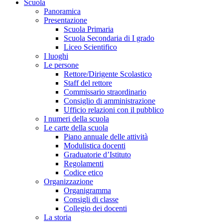
Scuola
Panoramica
Presentazione
Scuola Primaria
Scuola Secondaria di I grado
Liceo Scientifico
I luoghi
Le persone
Rettore/Dirigente Scolastico
Staff del rettore
Commissario straordinario
Consiglio di amministrazione
Ufficio relazioni con il pubblico
I numeri della scuola
Le carte della scuola
Piano annuale delle attività
Modulistica docenti
Graduatorie d’Istituto
Regolamenti
Codice etico
Organizzazione
Organigramma
Consigli di classe
Collegio dei docenti
La storia