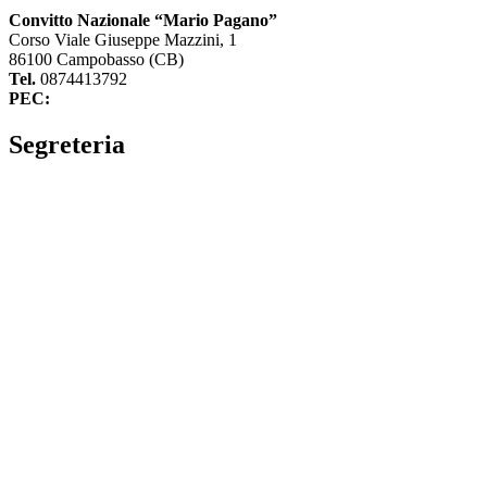
Convitto Nazionale “Mario Pagano”
Corso Viale Giuseppe Mazzini, 1
86100 Campobasso (CB)
Tel.
0874413792
PEC:
cbvc01000g@pec.istruzione.it
Segreteria
La segreteria
Calendario scolastico
Albo fornitori
Amministrazione Trasparente