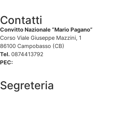
Contatti
Convitto Nazionale “Mario Pagano”
Corso Viale Giuseppe Mazzini, 1
86100 Campobasso (CB)
Tel.
0874413792
PEC:
cbvc01000g@pec.istruzione.it
Segreteria
La segreteria
Calendario scolastico
Albo fornitori
Amministrazione Trasparente