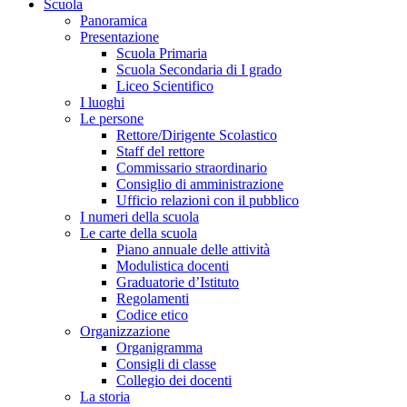
Scuola
Panoramica
Presentazione
Scuola Primaria
Scuola Secondaria di I grado
Liceo Scientifico
I luoghi
Le persone
Rettore/Dirigente Scolastico
Staff del rettore
Commissario straordinario
Consiglio di amministrazione
Ufficio relazioni con il pubblico
I numeri della scuola
Le carte della scuola
Piano annuale delle attività
Modulistica docenti
Graduatorie d’Istituto
Regolamenti
Codice etico
Organizzazione
Organigramma
Consigli di classe
Collegio dei docenti
La storia