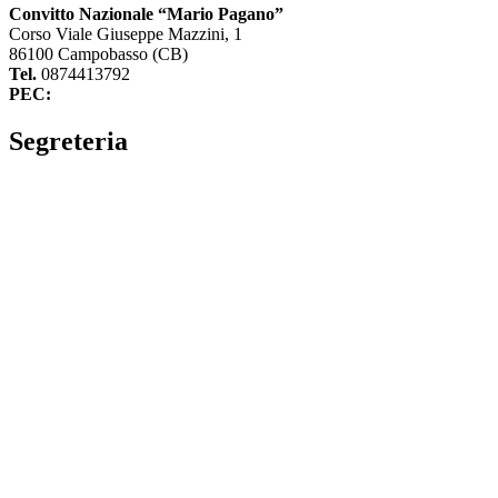
Convitto Nazionale “Mario Pagano”
Corso Viale Giuseppe Mazzini, 1
86100 Campobasso (CB)
Tel.
0874413792
PEC:
cbvc01000g@pec.istruzione.it
Segreteria
La segreteria
Calendario scolastico
Albo fornitori
Amministrazione Trasparente