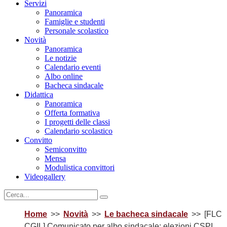
Servizi
Panoramica
Famiglie e studenti
Personale scolastico
Novità
Panoramica
Le notizie
Calendario eventi
Albo online
Bacheca sindacale
Didattica
Panoramica
Offerta formativa
I progetti delle classi
Calendario scolastico
Convitto
Semiconvitto
Mensa
Modulistica convittori
Videogallery
Home
Novità
Le bacheca sindacale
[FLC
CGIL] Comunicato per albo sindacale: elezioni CSPI