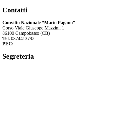
Contatti
Convitto Nazionale “Mario Pagano”
Corso Viale Giuseppe Mazzini, 1
86100 Campobasso (CB)
Tel.
0874413792
PEC:
cbvc01000g@pec.istruzione.it
Segreteria
La segreteria
Calendario scolastico
Albo fornitori
Amministrazione Trasparente