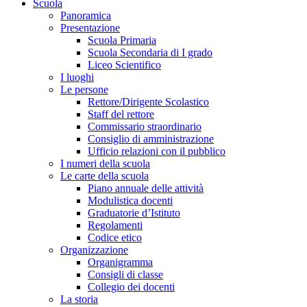
Scuola
Panoramica
Presentazione
Scuola Primaria
Scuola Secondaria di I grado
Liceo Scientifico
I luoghi
Le persone
Rettore/Dirigente Scolastico
Staff del rettore
Commissario straordinario
Consiglio di amministrazione
Ufficio relazioni con il pubblico
I numeri della scuola
Le carte della scuola
Piano annuale delle attività
Modulistica docenti
Graduatorie d’Istituto
Regolamenti
Codice etico
Organizzazione
Organigramma
Consigli di classe
Collegio dei docenti
La storia