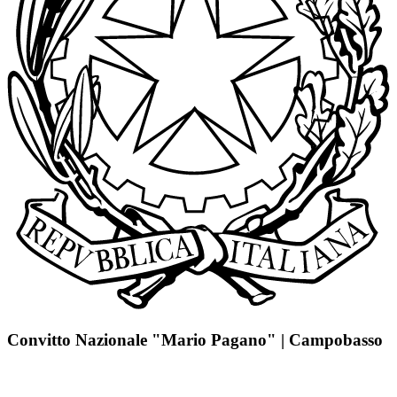
Convitto Nazionale "Mario Pagano" | Campobasso