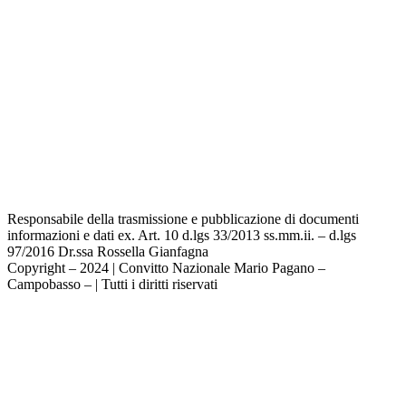
Privacy Policy
Dichiarazione di accessibilità
Note legali
Responsabile della trasmissione e pubblicazione di documenti
informazioni e dati ex. Art. 10 d.lgs 33/2013 ss.mm.ii. – d.lgs
97/2016 Dr.ssa Rossella Gianfagna
Copyright – 2024 | Convitto Nazionale Mario Pagano –
Campobasso – | Tutti i diritti riservati