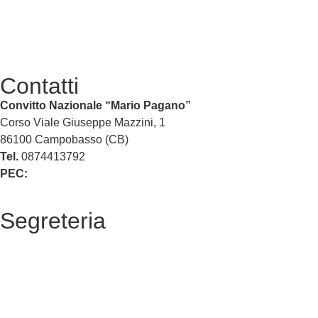
Contatti
Convitto Nazionale “Mario Pagano”
Corso Viale Giuseppe Mazzini, 1
86100 Campobasso (CB)
Tel.
0874413792
PEC:
cbvc01000g@pec.istruzione.it
Segreteria
La segreteria
Calendario scolastico
Albo fornitori
Amministrazione Trasparente