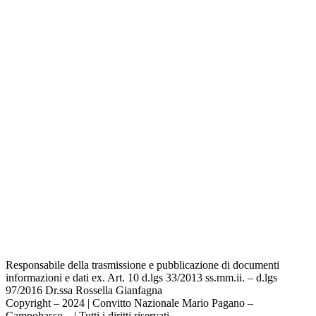
Privacy Policy
Dichiarazione di accessibilità
Note legali
Responsabile della trasmissione e pubblicazione di documenti
informazioni e dati ex. Art. 10 d.lgs 33/2013 ss.mm.ii. – d.lgs
97/2016 Dr.ssa Rossella Gianfagna
Copyright – 2024 | Convitto Nazionale Mario Pagano –
Campobasso – | Tutti i diritti riservati