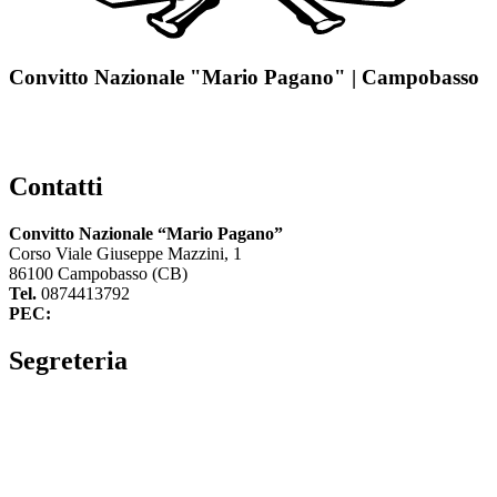
Convitto Nazionale "Mario Pagano" | Campobasso
Contatti
Convitto Nazionale “Mario Pagano”
Corso Viale Giuseppe Mazzini, 1
86100 Campobasso (CB)
Tel.
0874413792
PEC:
cbvc01000g@pec.istruzione.it
Segreteria
La segreteria
Calendario scolastico
Albo fornitori
Amministrazione Trasparente