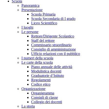
Scuola
Panoramica
Presentazione
Scuola Primaria
Scuola Secondaria di I grado
Liceo Scientifico
I luoghi
Le persone
Rettore/Dirigente Scolastico
Staff del rettore
Commissario straordinario
Consiglio di amministrazione
Ufficio relazioni con il pubblico
I numeri della scuola
Le carte della scuola
Piano annuale delle attività
Modulistica docenti
Graduatorie d’Istituto
Regolamenti
Codice etico
Organizzazione
Organigramma
Consigli di classe
Collegio dei docenti
La storia