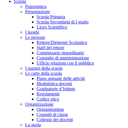
Scuola
Panoramica
Presentazione
Scuola Primaria
Scuola Secondaria di I grado
Liceo Scientifico
I luoghi
Le persone
Rettore/Dirigente Scolastico
Staff del rettore
Commissario straordinario
Consiglio di amministrazione
Ufficio relazioni con il pubblico
I numeri della scuola
Le carte della scuola
Piano annuale delle attività
Modulistica docenti
Graduatorie d’Istituto
Regolamenti
Codice etico
Organizzazione
Organigramma
Consigli di classe
Collegio dei docenti
La storia