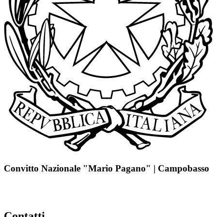
Convitto Nazionale "Mario Pagano" | Campobasso
Contatti