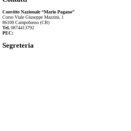
Convitto Nazionale “Mario Pagano”
Corso Viale Giuseppe Mazzini, 1
86100 Campobasso (CB)
Tel.
0874413792
PEC:
cbvc01000g@pec.istruzione.it
Segreteria
La segreteria
Calendario scolastico
Albo fornitori
Amministrazione Trasparente