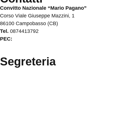
Convitto Nazionale “Mario Pagano”
Corso Viale Giuseppe Mazzini, 1
86100 Campobasso (CB)
Tel.
0874413792
PEC:
cbvc01000g@pec.istruzione.it
Segreteria
La segreteria
Calendario scolastico
Albo fornitori
Amministrazione Trasparente