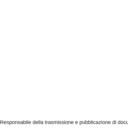
Privacy Policy
Dichiarazione di accessibilità
Note legali
Responsabile della trasmissione e pubblicazione di docu