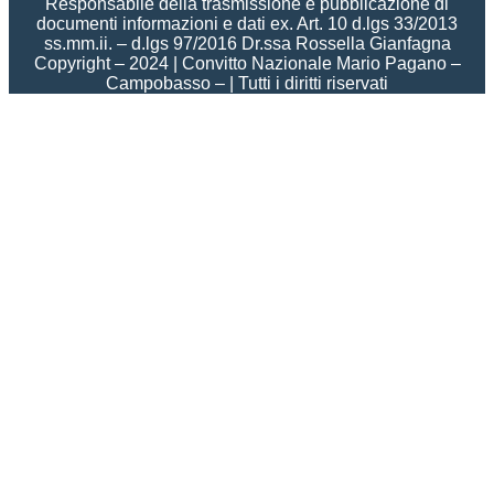
Responsabile della trasmissione e pubblicazione di
documenti informazioni e dati ex. Art. 10 d.lgs 33/2013
ss.mm.ii. – d.lgs 97/2016 Dr.ssa Rossella Gianfagna
Copyright – 2024 | Convitto Nazionale Mario Pagano –
Campobasso – | Tutti i diritti riservati