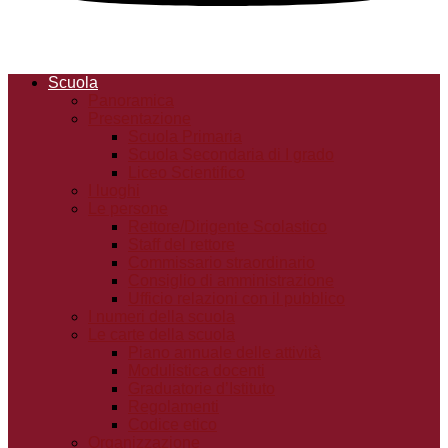
Scuola
Panoramica
Presentazione
Scuola Primaria
Scuola Secondaria di I grado
Liceo Scientifico
I luoghi
Le persone
Rettore/Dirigente Scolastico
Staff del rettore
Commissario straordinario
Consiglio di amministrazione
Ufficio relazioni con il pubblico
I numeri della scuola
Le carte della scuola
Piano annuale delle attività
Modulistica docenti
Graduatorie d’Istituto
Regolamenti
Codice etico
Organizzazione