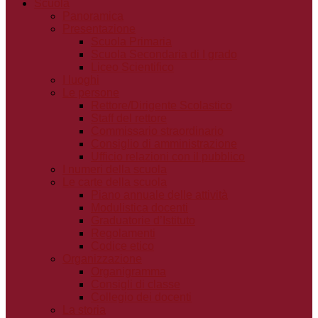
Scuola
Panoramica
Presentazione
Scuola Primaria
Scuola Secondaria di I grado
Liceo Scientifico
I luoghi
Le persone
Rettore/Dirigente Scolastico
Staff del rettore
Commissario straordinario
Consiglio di amministrazione
Ufficio relazioni con il pubblico
I numeri della scuola
Le carte della scuola
Piano annuale delle attività
Modulistica docenti
Graduatorie d’Istituto
Regolamenti
Codice etico
Organizzazione
Organigramma
Consigli di classe
Collegio dei docenti
La storia