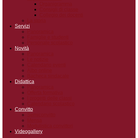
Organigramma
Consigli di classe
Collegio dei docenti
La storia
Servizi
Panoramica
Famiglie e studenti
Personale scolastico
Novità
Panoramica
Le notizie
Calendario eventi
Albo online
Bacheca sindacale
Didattica
Panoramica
Offerta formativa
I progetti delle classi
Calendario scolastico
Convitto
Semiconvitto
Mensa
Modulistica convittori
Videogallery