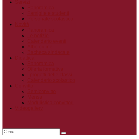
Servizi
Panoramica
Famiglie e studenti
Personale scolastico
Novità
Panoramica
Le notizie
Calendario eventi
Albo online
Bacheca sindacale
Didattica
Panoramica
Offerta formativa
I progetti delle classi
Calendario scolastico
Convitto
Semiconvitto
Mensa
Modulistica convittori
Videogallery