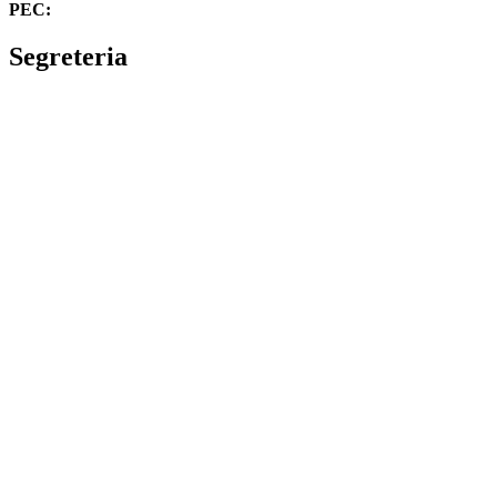
PEC:
cbvc01000g@pec.istruzione.it
Segreteria
La segreteria
Calendario scolastico
Albo fornitori
Amministrazione Trasparente
Privacy Policy