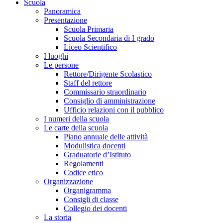
Scuola
Panoramica
Presentazione
Scuola Primaria
Scuola Secondaria di I grado
Liceo Scientifico
I luoghi
Le persone
Rettore/Dirigente Scolastico
Staff del rettore
Commissario straordinario
Consiglio di amministrazione
Ufficio relazioni con il pubblico
I numeri della scuola
Le carte della scuola
Piano annuale delle attività
Modulistica docenti
Graduatorie d’Istituto
Regolamenti
Codice etico
Organizzazione
Organigramma
Consigli di classe
Collegio dei docenti
La storia