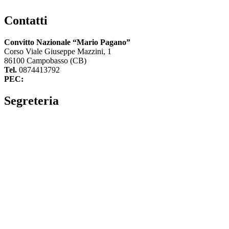
Contatti
Convitto Nazionale “Mario Pagano”
Corso Viale Giuseppe Mazzini, 1
86100 Campobasso (CB)
Tel.
0874413792
PEC:
cbvc01000g@pec.istruzione.it
Segreteria
La segreteria
Calendario scolastico
Albo fornitori
Amministrazione Trasparente