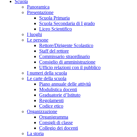
Scuola
Panoramica
Presentazione
Scuola Primaria
Scuola Secondaria di I grado
Liceo Scientifico
I luoghi
Le persone
Rettore/Dirigente Scolastico
Staff del rettore
Commissario straordinario
Consiglio di amministrazione
Ufficio relazioni con il pubblico
I numeri della scuola
Le carte della scuola
Piano annuale delle attività
Modulistica docenti
Graduatorie d’Istituto
Regolamenti
Codice etico
Organizzazione
Organigramma
Consigli di classe
Collegio dei docenti
La storia