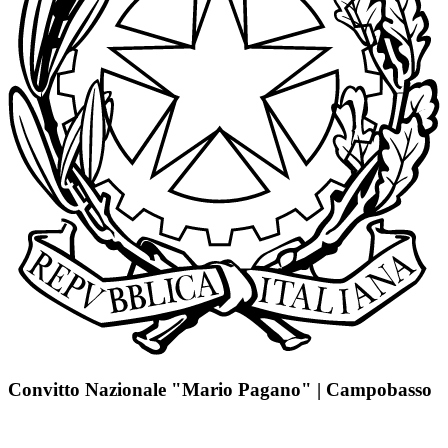
Convitto Nazionale "Mario Pagano" | Campobasso