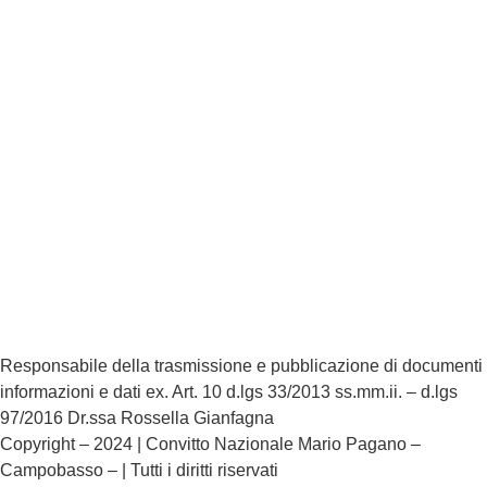
Privacy Policy
Dichiarazione di accessibilità
Note legali
Responsabile della trasmissione e pubblicazione di documenti
informazioni e dati ex. Art. 10 d.lgs 33/2013 ss.mm.ii. – d.lgs
97/2016 Dr.ssa Rossella Gianfagna
Copyright – 2024 | Convitto Nazionale Mario Pagano –
Campobasso – | Tutti i diritti riservati