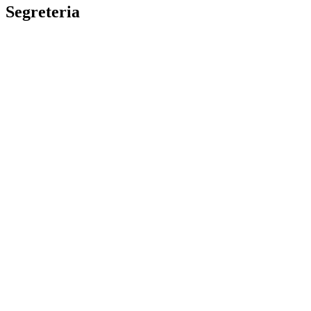
Segreteria
La segreteria
Calendario scolastico
Albo fornitori
Amministrazione Trasparente
Privacy Policy
Dichiarazione di accessibilità