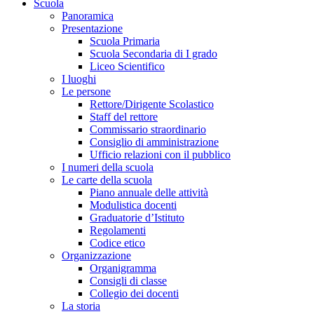
Scuola
Panoramica
Presentazione
Scuola Primaria
Scuola Secondaria di I grado
Liceo Scientifico
I luoghi
Le persone
Rettore/Dirigente Scolastico
Staff del rettore
Commissario straordinario
Consiglio di amministrazione
Ufficio relazioni con il pubblico
I numeri della scuola
Le carte della scuola
Piano annuale delle attività
Modulistica docenti
Graduatorie d’Istituto
Regolamenti
Codice etico
Organizzazione
Organigramma
Consigli di classe
Collegio dei docenti
La storia