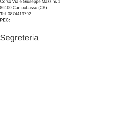
Corso Viale Giuseppe Mazzini, 1
86100 Campobasso (CB)
Tel.
0874413792
PEC:
cbvc01000g@pec.istruzione.it
Segreteria
La segreteria
Calendario scolastico
Albo fornitori
Amministrazione Trasparente