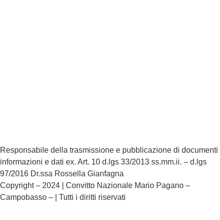
Privacy Policy
Dichiarazione di accessibilità
Note legali
Responsabile della trasmissione e pubblicazione di documenti
informazioni e dati ex. Art. 10 d.lgs 33/2013 ss.mm.ii. – d.lgs
97/2016 Dr.ssa Rossella Gianfagna
Copyright – 2024 | Convitto Nazionale Mario Pagano –
Campobasso – | Tutti i diritti riservati