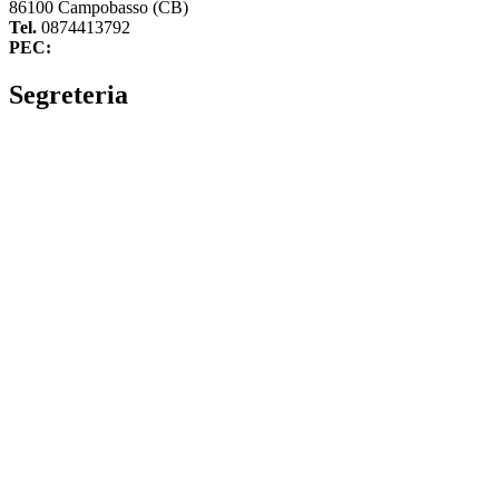
86100 Campobasso (CB)
Tel.
0874413792
PEC:
cbvc01000g@pec.istruzione.it
Segreteria
La segreteria
Calendario scolastico
Albo fornitori
Amministrazione Trasparente