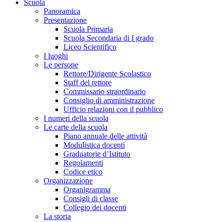
Scuola
Panoramica
Presentazione
Scuola Primaria
Scuola Secondaria di I grado
Liceo Scientifico
I luoghi
Le persone
Rettore/Dirigente Scolastico
Staff del rettore
Commissario straordinario
Consiglio di amministrazione
Ufficio relazioni con il pubblico
I numeri della scuola
Le carte della scuola
Piano annuale delle attività
Modulistica docenti
Graduatorie d’Istituto
Regolamenti
Codice etico
Organizzazione
Organigramma
Consigli di classe
Collegio dei docenti
La storia