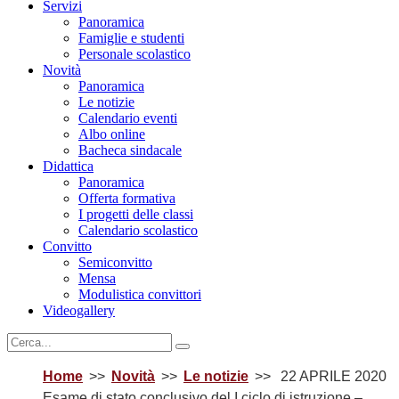
Servizi
Panoramica
Famiglie e studenti
Personale scolastico
Novità
Panoramica
Le notizie
Calendario eventi
Albo online
Bacheca sindacale
Didattica
Panoramica
Offerta formativa
I progetti delle classi
Calendario scolastico
Convitto
Semiconvitto
Mensa
Modulistica convittori
Videogallery
Home
Novità
Le notizie
22 APRILE 2020
Esame di stato conclusivo del I ciclo di istruzione –