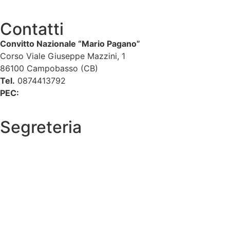
Contatti
Convitto Nazionale “Mario Pagano”
Corso Viale Giuseppe Mazzini, 1
86100 Campobasso (CB)
Tel.
0874413792
PEC:
cbvc01000g@pec.istruzione.it
Segreteria
La segreteria
Calendario scolastico
Albo fornitori
Amministrazione Trasparente