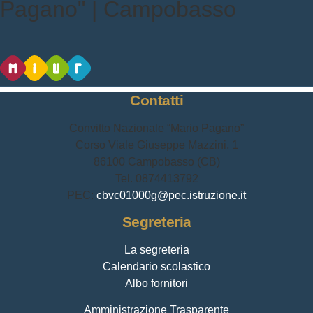
Pagano" | Campobasso
Contatti
Convitto Nazionale “Mario Pagano”
Corso Viale Giuseppe Mazzini, 1
86100 Campobasso (CB)
Tel.
0874413792
PEC:
cbvc01000g@pec.istruzione.it
Segreteria
La segreteria
Calendario scolastico
Albo fornitori
Amministrazione Trasparente