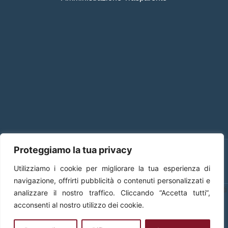
Privacy Policy
Proteggiamo la tua privacy
Dichiarazione di accessibilità
Utilizziamo i cookie per migliorare la tua esperienza di
Note legali
navigazione, offrirti pubblicità o contenuti personalizzati e
Responsabile della trasmissione e pubblicazione di documenti
analizzare il nostro traffico. Cliccando “Accetta tutti”,
informazioni e dati ex. Art. 10 d.lgs 33/2013 ss.mm.ii. – d.lgs
acconsenti al nostro utilizzo dei cookie.
97/2016 Dr.ssa Rossella Gianfagna
Copyright – 2024 | Convitto Nazionale Mario Pagano –