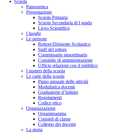
Scuola
Panoramica
Presentazione
Scuola Primaria
Scuola Secondaria di I grado
Liceo Scientifico
I luoghi
Le persone
Rettore/Dirigente Scolastico
Staff del rettore
Commissario straordinario
Consiglio di amministrazione
Ufficio relazioni con il pubblico
I numeri della scuola
Le carte della scuola
Piano annuale delle attività
Modulistica docenti
Graduatorie d’Istituto
Regolamenti
Codice etico
Organizzazione
Organigramma
Consigli di classe
Collegio dei docenti
La storia