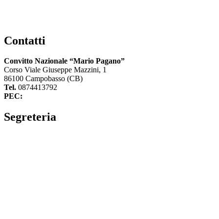
Contatti
Convitto Nazionale “Mario Pagano”
Corso Viale Giuseppe Mazzini, 1
86100 Campobasso (CB)
Tel.
0874413792
PEC:
cbvc01000g@pec.istruzione.it
Segreteria
La segreteria
Calendario scolastico
Albo fornitori
Amministrazione Trasparente