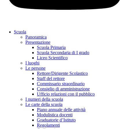
Scuola
Panoramica
Presentazione
Scuola Primaria
Scuola Secondaria di I grado
Liceo Scientifico
I luoghi
Le persone
Rettore/Dirigente Scolastico
Staff del rettore
Commissario straordinario
Consiglio di amministrazione
Ufficio relazioni con il pubblico
I numeri della scuola
Le carte della scuola
Piano annuale delle attività
Modulistica docenti
Graduatorie d’Istituto
Regolamenti