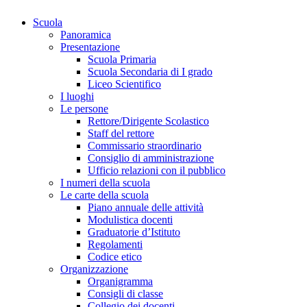
Scuola
Panoramica
Presentazione
Scuola Primaria
Scuola Secondaria di I grado
Liceo Scientifico
I luoghi
Le persone
Rettore/Dirigente Scolastico
Staff del rettore
Commissario straordinario
Consiglio di amministrazione
Ufficio relazioni con il pubblico
I numeri della scuola
Le carte della scuola
Piano annuale delle attività
Modulistica docenti
Graduatorie d’Istituto
Regolamenti
Codice etico
Organizzazione
Organigramma
Consigli di classe
Collegio dei docenti