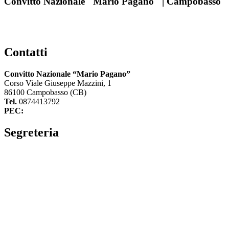
Convitto Nazionale "Mario Pagano" | Campobasso
Contatti
Convitto Nazionale “Mario Pagano”
Corso Viale Giuseppe Mazzini, 1
86100 Campobasso (CB)
Tel.
0874413792
PEC:
cbvc01000g@pec.istruzione.it
Segreteria
La segreteria
Calendario scolastico
Albo fornitori
Amministrazione Trasparente