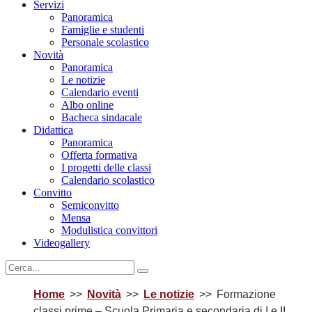
Servizi
Panoramica
Famiglie e studenti
Personale scolastico
Novità
Panoramica
Le notizie
Calendario eventi
Albo online
Bacheca sindacale
Didattica
Panoramica
Offerta formativa
I progetti delle classi
Calendario scolastico
Convitto
Semiconvitto
Mensa
Modulistica convittori
Videogallery
Home
Novità
Le notizie
Formazione
classi prime – Scuola Primaria e secondaria di I e II