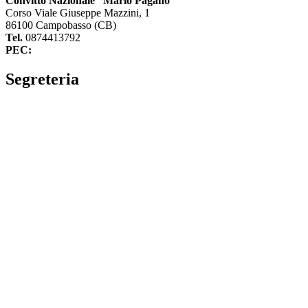
Convitto Nazionale “Mario Pagano”
Corso Viale Giuseppe Mazzini, 1
86100 Campobasso (CB)
Tel.
0874413792
PEC:
cbvc01000g@pec.istruzione.it
Segreteria
La segreteria
Calendario scolastico
Albo fornitori
Amministrazione Trasparente