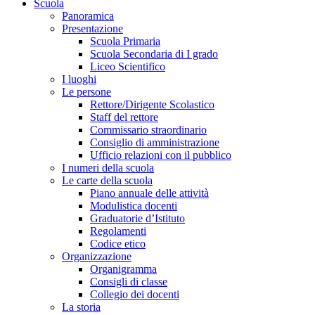
Scuola
Panoramica
Presentazione
Scuola Primaria
Scuola Secondaria di I grado
Liceo Scientifico
I luoghi
Le persone
Rettore/Dirigente Scolastico
Staff del rettore
Commissario straordinario
Consiglio di amministrazione
Ufficio relazioni con il pubblico
I numeri della scuola
Le carte della scuola
Piano annuale delle attività
Modulistica docenti
Graduatorie d’Istituto
Regolamenti
Codice etico
Organizzazione
Organigramma
Consigli di classe
Collegio dei docenti
La storia