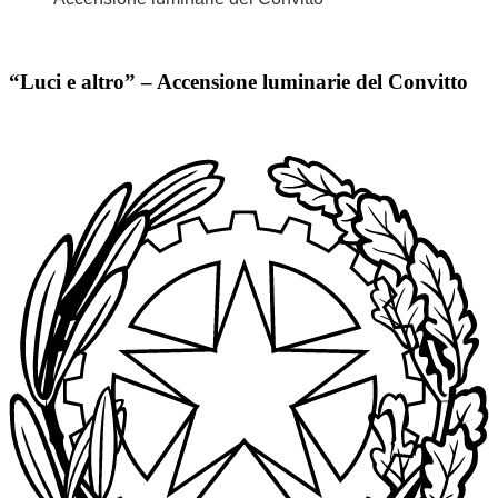
“Luci e altro” – Accensione luminarie del Convitto