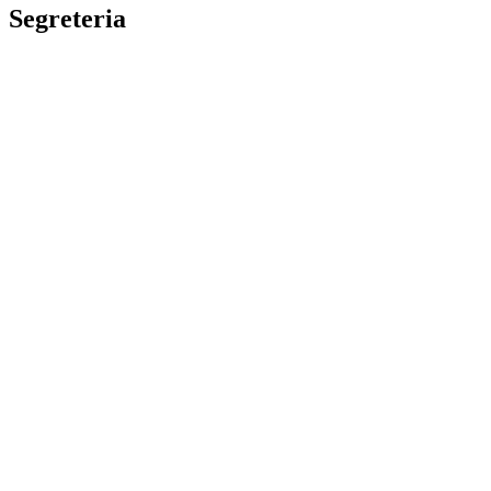
Segreteria
La segreteria
Calendario scolastico
Albo fornitori
Amministrazione Trasparente
Privacy Policy
Dichiarazione di accessibilità