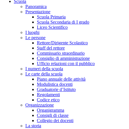
Scuola
Panoramica
Presentazione
Scuola Primaria
Scuola Secondaria di I grado
Liceo Scientifico
I luoghi
Le persone
Rettore/Dirigente Scolastico
Staff del rettore
Commissario straordinario
Consiglio di amministrazione
Ufficio relazioni con il pubblico
I numeri della scuola
Le carte della scuola
Piano annuale delle attività
Modulistica docenti
Graduatorie d’Istituto
Regolamenti
Codice etico
Organizzazione
Organigramma
Consigli di classe
Collegio dei docenti
La storia