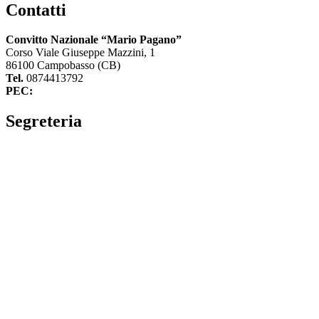
Contatti
Convitto Nazionale “Mario Pagano”
Corso Viale Giuseppe Mazzini, 1
86100 Campobasso (CB)
Tel.
0874413792
PEC:
cbvc01000g@pec.istruzione.it
Segreteria
La segreteria
Calendario scolastico
Albo fornitori
Amministrazione Trasparente