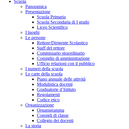
Scuola
Panoramica
Presentazione
Scuola Primaria
Scuola Secondaria di I grado
Liceo Scientifico
I luoghi
Le persone
Rettore/Dirigente Scolastico
Staff del rettore
Commissario straordinario
Consiglio di amministrazione
Ufficio relazioni con il pubblico
I numeri della scuola
Le carte della scuola
Piano annuale delle attività
Modulistica docenti
Graduatorie d’Istituto
Regolamenti
Codice etico
Organizzazione
Organigramma
Consigli di classe
Collegio dei docenti
La storia