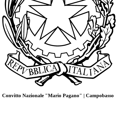
Convitto Nazionale "Mario Pagano" | Campobasso