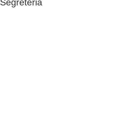
Segreteria
La segreteria
Calendario scolastico
Albo fornitori
Amministrazione Trasparente