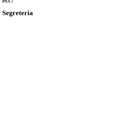
PEC:
cbvc01000g@pec.istruzione.it
Segreteria
La segreteria
Calendario scolastico
Albo fornitori
Amministrazione Trasparente
Privacy Policy