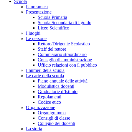
Scuola
Panoramica
Presentazione
Scuola Primaria
Scuola Secondaria di I grado
Liceo Scientifico
I luoghi
Le persone
Rettore/Dirigente Scolastico
Staff del rettore
Commissario straordinario
Consiglio di amministrazione
Ufficio relazioni con il pubblico
I numeri della scuola
Le carte della scuola
Piano annuale delle attività
Modulistica docenti
Graduatorie d’Istituto
Regolamenti
Codice etico
Organizzazione
Organigramma
Consigli di classe
Collegio dei docenti
La storia