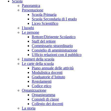
Scuola
Panoramica
Presentazione
Scuola Primaria
Scuola Secondaria di I grado
Liceo Scientifico
I luoghi
Le persone
Rettore/Dirigente Scolastico
Staff del rettore
Commissario straordinario
Consiglio di amministrazione
Ufficio relazioni con il pubblico
I numeri della scuola
Le carte della scuola
Piano annuale delle attività
Modulistica docenti
Graduatorie d’Istituto
Regolamenti
Codice etico
Organizzazione
Organigramma
Consigli di classe
Collegio dei docenti
La storia