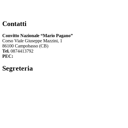
Contatti
Convitto Nazionale “Mario Pagano”
Corso Viale Giuseppe Mazzini, 1
86100 Campobasso (CB)
Tel.
0874413792
PEC:
cbvc01000g@pec.istruzione.it
Segreteria
La segreteria
Calendario scolastico
Albo fornitori
Amministrazione Trasparente