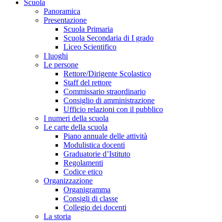
Scuola
Panoramica
Presentazione
Scuola Primaria
Scuola Secondaria di I grado
Liceo Scientifico
I luoghi
Le persone
Rettore/Dirigente Scolastico
Staff del rettore
Commissario straordinario
Consiglio di amministrazione
Ufficio relazioni con il pubblico
I numeri della scuola
Le carte della scuola
Piano annuale delle attività
Modulistica docenti
Graduatorie d’Istituto
Regolamenti
Codice etico
Organizzazione
Organigramma
Consigli di classe
Collegio dei docenti
La storia