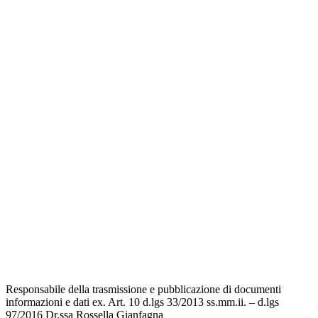
Amministrazione Trasparente
Privacy Policy
Dichiarazione di accessibilità
Note legali
Responsabile della trasmissione e pubblicazione di documenti
informazioni e dati ex. Art. 10 d.lgs 33/2013 ss.mm.ii. – d.lgs
97/2016 Dr.ssa Rossella Gianfagna