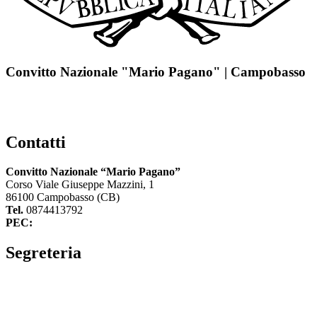
Convitto Nazionale "Mario Pagano" | Campobasso
Contatti
Convitto Nazionale “Mario Pagano”
Corso Viale Giuseppe Mazzini, 1
86100 Campobasso (CB)
Tel.
0874413792
PEC:
cbvc01000g@pec.istruzione.it
Segreteria
La segreteria
Calendario scolastico
Albo fornitori