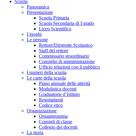
Scuola
Panoramica
Presentazione
Scuola Primaria
Scuola Secondaria di I grado
Liceo Scientifico
I luoghi
Le persone
Rettore/Dirigente Scolastico
Staff del rettore
Commissario straordinario
Consiglio di amministrazione
Ufficio relazioni con il pubblico
I numeri della scuola
Le carte della scuola
Piano annuale delle attività
Modulistica docenti
Graduatorie d’Istituto
Regolamenti
Codice etico
Organizzazione
Organigramma
Consigli di classe
Collegio dei docenti
La storia