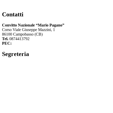
Contatti
Convitto Nazionale “Mario Pagano”
Corso Viale Giuseppe Mazzini, 1
86100 Campobasso (CB)
Tel.
0874413792
PEC:
cbvc01000g@pec.istruzione.it
Segreteria
La segreteria
Calendario scolastico
Albo fornitori
Amministrazione Trasparente