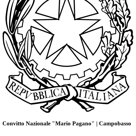
Convitto Nazionale "Mario Pagano" | Campobasso